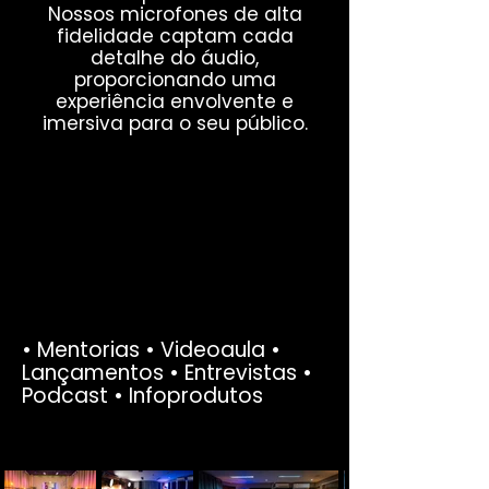
Nossos microfones de alta
fidelidade captam cada
detalhe do áudio,
proporcionando uma
experiência envolvente e
imersiva para o seu público.
• Mentorias • Videoaula •
Lançamentos • Entrevistas •
Podcast • Infoprodutos
COMO QUISER, DO JEITO QUE QUISER!!!
COMO QUISER, DO JEITO QUE QUISER!!!