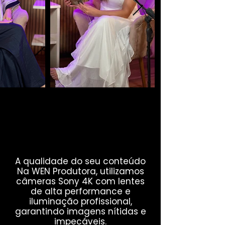
UM ESPAÇO IDEAL
UM ESPAÇO IDEAL
PARA VOCÊ!
PARA VOCÊ!
A qualidade do seu conteúdo
Na WEN Produtora, utilizamos
câmeras Sony 4K com lentes
de alta performance e
iluminação profissional,
garantindo imagens nítidas e
impecáveis.