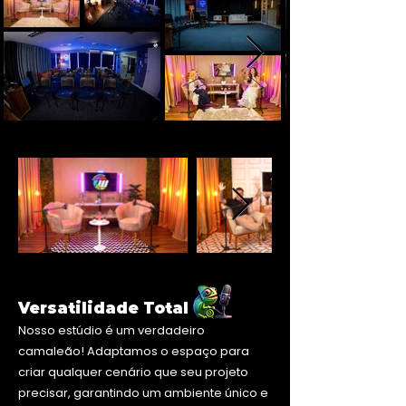
POR QUE ESCOLHER O STUDIO B ?
POR QUE ESCOLHER O STUDIO B ?
Versatilidade Total
Nosso estúdio é um verdadeiro
camaleão! Adaptamos o espaço para
criar qualquer cenário que seu projeto
precisar, garantindo um ambiente único e