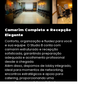
Camarim Completo e Recepção
Elegante
Conforto, organização e fluidez para você
e sua equipe. O Studio B conta com
camarim estruturado e recepção
sofisticada, garantindo preparação
adequada e acolhimento profissional
desde a chegada.
Além disso, dispomos de lobby integrado,
ideal para momentos de networking,
encontros estratégicos e apoio para
catering, proporcionando uma
experiência completa e alinhada ao
padrão corporativo da produção.
EXPANDINDO HORIZONTES
EXPANDINDO HORIZONTES