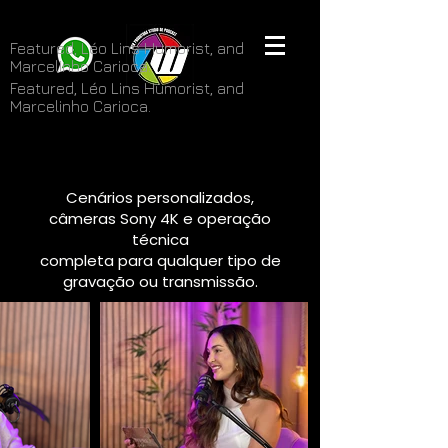
Featured, Léo Lins Humorist, and
Marcelinho Carioca.
Featured, Léo Lins Humorist, and
Marcelinho Carioca.
STUDIO B — ESTÚDIO VERSÁTIL EM SÃO PAULO
STUDIO B — ESTÚDIO VERSÁTIL EM SÃO PAULO
Cenários personalizados,
câmeras Sony 4K e operação
técnica
completa para qualquer tipo de
gravação ou transmissão.